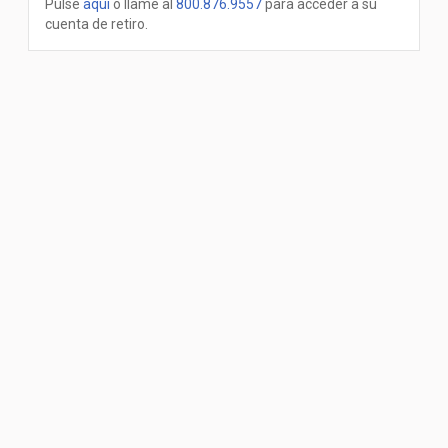
Pulse
aquí
o llame al
800.876.9557
para acceder a su
cuenta de retiro.